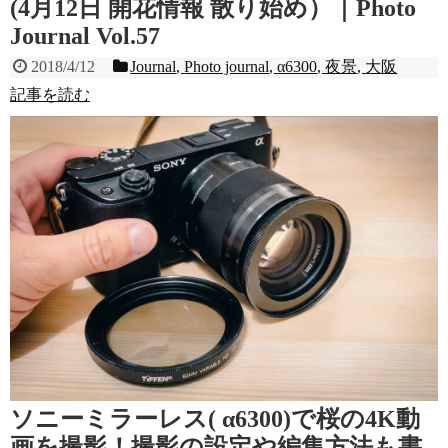
(4月12日 開花情報 散り始め）｜Photo
Journal Vol.57
2018/4/12
Journal
,
Photo journal
,
α6300
,
夜景
,
大阪
記事を読む
ソニーミラーレス( α6300)で桜の4K動
画を撮影！撮影の設定や編集方法も書