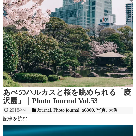
あべのハルカスと桜を眺められる「慶
沢園」｜Photo Journal Vol.53
2018/4/4
Journal
,
Photo journal
,
α6300
,
写真
,
大阪
記事を読む