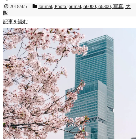
2018/4/5
Journal
,
Photo journal
,
α6000
,
α6300
,
写真
,
大
阪
記事を読む