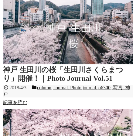
神戸 生田川の桜「生田川さくらまつ
り」開催！｜Photo Journal Vol.51
2018/4/3
column
,
Journal
,
Photo journal
,
α6300
,
写真
,
神
戸
記事を読む