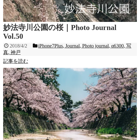
妙法寺川公園の桜｜Photo Journal
Vol.50
2018/4/2
iPhone7Plus
,
Journal
,
Photo journal
,
α6300
,
写
真
,
神戸
記事を読む