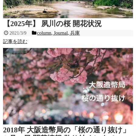
【2025年】 夙川の桜 開花状況
2021/3/9
column
,
Journal
,
兵庫
記事を読む
2018年 大阪造幣局の「桜の通り抜け」