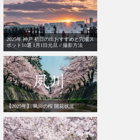
2025年 神戸 初日の出おすすめと穴場ス
ポット10選 1月1日元旦 // 撮影方法
【2025年】 夙川の桜 開花状況