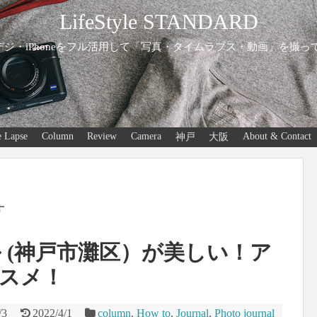
LifeStyle STANDARD
ジ・iPhoneをフル活用して「写真・タイムラプス・動画」を撮っ
 Lapse
Column
Review
Camera
About & Contact
神戸
大阪
す
ネル (神戸市灘区）が美しい！ア
スメ！
/3
2022/4/1
column
,
How to
,
Journal
,
Photo journal