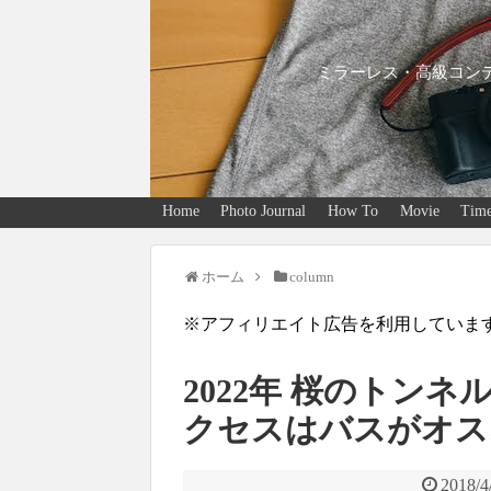
ミラーレス・高級コンデ
Home
Photo Journal
How To
Movie
Time
ホーム
column
※アフィリエイト広告を利用していま
2022年 桜のトン
クセスはバスがオス
2018/4