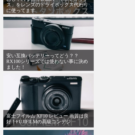
ス」をレンズのドライボックス代わり
に使ってます
安い互換バッテリーってどう？？
RX100シリーズでは使わない事に決め
ました！
富士フイルム XF10 レビュー 画質は良
好！FUJIFILMの高級コンデジ