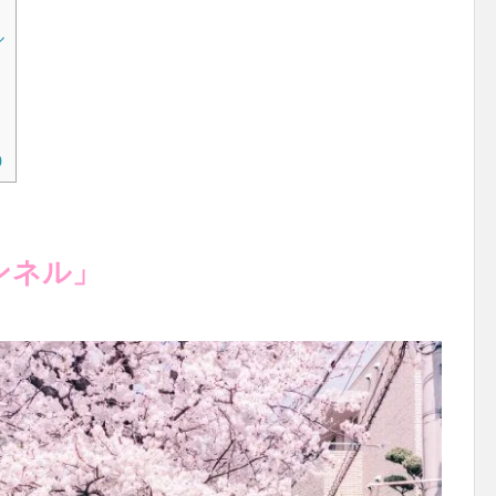
ル
)
ンネル」