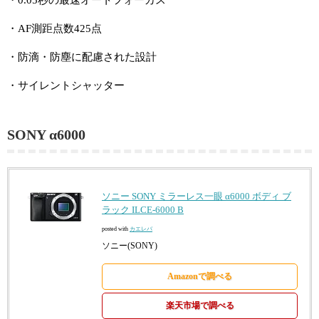
・AF測距点数425点
・防滴・防塵に配慮された設計
・サイレントシャッター
SONY α6000
ソニー SONY ミラーレス一眼 α6000 ボディ ブ
ラック ILCE-6000 B
posted with
カエレバ
ソニー(SONY)
Amazonで調べる
楽天市場で調べる