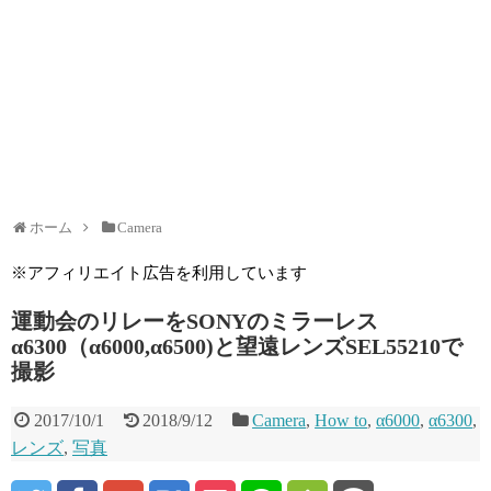
ホーム
Camera
※アフィリエイト広告を利用しています
運動会のリレーをSONYのミラーレス
α6300（α6000,α6500)と望遠レンズSEL55210で
撮影
2017/10/1
2018/9/12
Camera
,
How to
,
α6000
,
α6300
,
レンズ
,
写真