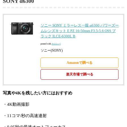
SONY α6300
ソニー SONY ミラーレス一眼 α6300 パワーズー
ムレンズキット E PZ 16-50mm F3.5-5.6 OSS ブ
ラック ILCE-6300L B
posted with
カエレバ
ソニー(SONY)
Amazonで調べる
楽天市場で調べる
写真や4Kを残したい方にはおすすめ
・4K動画撮影
・11コマ/秒の高速連射
・0.05秒の最速オートフォーカス