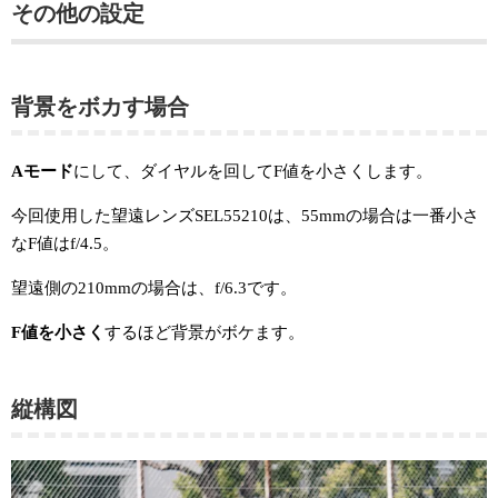
その他の設定
背景をボカす場合
Aモード
にして、ダイヤルを回してF値を小さくします。
今回使用した望遠レンズSEL55210は、55mmの場合は一番小さ
なF値はf/4.5。
望遠側の210mmの場合は、f/6.3です。
F値を小さく
するほど背景がボケます。
縦構図