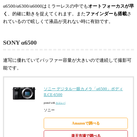
α6500/α6300/α6000はミラーレスの中でも
オートフォーカスが早
く
、的確に動きを捉えてくれます。また
ファインダーも搭載
さ
れているので眩しくて液晶が見れない時に有効です。
SONY α6500
連写に優れていてバッファー容量が大きいので連続して撮影可
能です。
ソニー デジタル一眼カメラ「α6500」ボディ
ILCE-6500
posted with
カエレバ
ソニー
Amazonで調べる
楽天市場で調べる