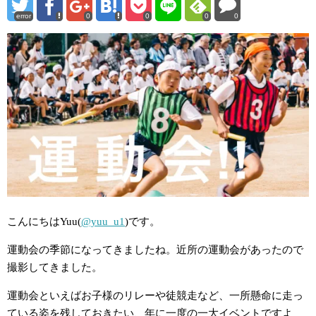
error
0
0
0
0
こんにちはYuu(
@yuu_u1
)です。
運動会の季節になってきましたね。近所の運動会があったので
撮影してきました。
運動会といえばお子様のリレーや徒競走など、一所懸命に走っ
ている姿を残しておきたい、年に一度の一大イベントですよ