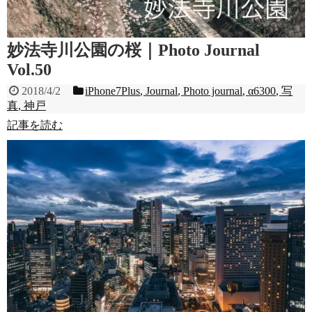
妙法寺川公園の桜｜Photo Journal
Vol.50
2018/4/2
iPhone7Plus
,
Journal
,
Photo journal
,
α6300
,
写
真
,
神戸
記事を読む