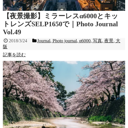
【夜景撮影】ミラーレスα6000とキッ
トレンズSELP1650で｜Photo Journal
Vol.49
2018/3/24
Journal
,
Photo journal
,
α6000
,
写真
,
夜景
,
大
阪
記事を読む