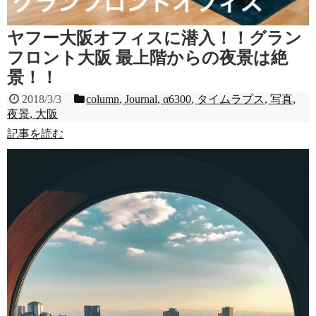
ヤフー大阪オフィスに潜入！！グラン
フロント大阪 最上階からの夜景は絶
景！！
2018/3/3
column
,
Journal
,
α6300
,
タイムラプス
,
写真
,
夜景
,
大阪
記事を読む