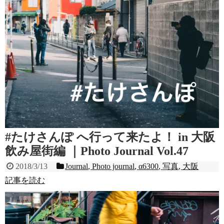
#たけさんぽ へ行って来たよ！ in 大阪
飲み屋街編 ｜Photo Journal Vol.47
2018/3/13
Journal
,
Photo journal
,
α6300
,
写真
,
大阪
記事を読む