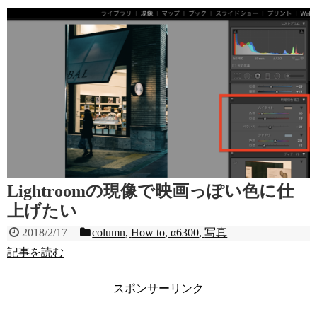
Lightroomの現像で映画っぽい色に仕
上げたい
2018/2/17
column
,
How to
,
α6300
,
写真
記事を読む
スポンサーリンク