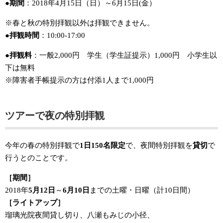
●期間
：2018年4月15日（日）～6月15日(金）
※春と秋の特別拝観以外は拝観できません。
●拝観時間
：10:00-17:00
●拝観料
：一般2,000円 学生（学生証提示）1,000円 小学生以
下は無料
※障害者手帳提示の方は付添1人まで1,000円
ツアーで夜の特別拝観
今年の春の特別拝観で
1日150名限定
で、夜間特別拝観を
貸切
で
行うとのことです。
［期間］
2018年
5月12日
～
6月10日
までの土曜・日曜（計10日間）
［ライトアップ］
瑠璃光院夜間貸し切り、八瀬もみじの小径、