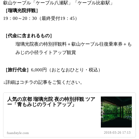
叡山ケーブル「ケーブル八瀬駅」「ケーブル比叡駅」
［瑠璃光院拝観］
19：00～20：30（最終受付19：45）
［代金に含まれるもの］
瑠璃光院夜の特別拝観料＋叡山ケーブル往復乗車券＋も
みじの小径ライトアップ観賞
［旅行代金］
6,000円（おとなおひとり・税込）
↓詳細はコチラの記事をご覧ください。
人気の京都 瑠璃光院 夜の特別拝観 ツア
ー「青もみじのライトアップ」
2018-03-26 17:13
fuandstyle.com