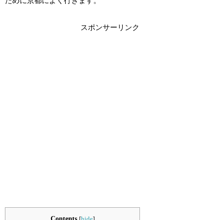
ために京都によく行きます。
スポンサーリンク
Contents
[
hide
]