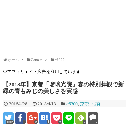
ホーム
Camera
α6300
※アフィリエイト広告を利用しています
【2018年】京都「瑠璃光院」春の特別拝観で新
緑の青もみじの美しさを実感
2016/4/28
2018/4/13
α6300
,
京都
,
写真
error
0
0
0
0