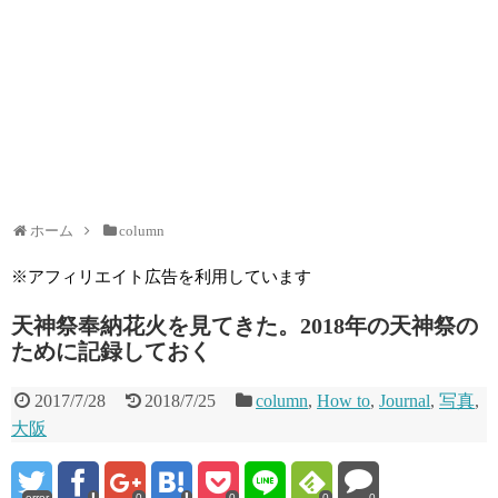
ホーム
column
※アフィリエイト広告を利用しています
天神祭奉納花火を見てきた。2018年の天神祭の
ために記録しておく
2017/7/28
2018/7/25
column
,
How to
,
Journal
,
写真
,
大阪
error
0
0
0
0