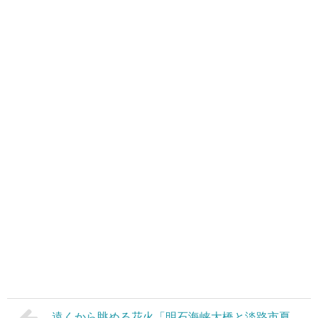
遠くから眺める花火「明石海峡大橋と淡路市夏