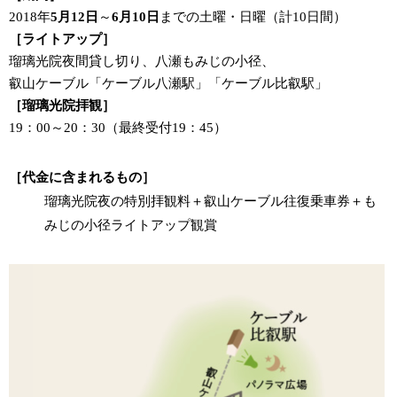
2018年
5月12日
～
6月10日
までの土曜・日曜（計10日間）
［ライトアップ］
瑠璃光院夜間貸し切り、八瀬もみじの小径、
叡山ケーブル「ケーブル八瀬駅」「ケーブル比叡駅」
［瑠璃光院拝観］
19：00～20：30（最終受付19：45）
［代金に含まれるもの］
瑠璃光院夜の特別拝観料＋叡山ケーブル往復乗車券＋も
みじの小径ライトアップ観賞