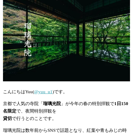
こんにちはYuu(
@yuu_u1
)です。
京都で人気の寺院「
瑠璃光院
」が今年の春の特別拝観で
1日150
名限定
で、夜間特別拝観を
貸切
で行うとのことです。
瑠璃光院は数年前からSNSで話題となり、紅葉や青もみじの時