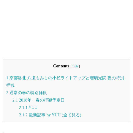
Contents
[
hide
]
1
京都洛北 八瀬もみじの小径ライトアップと瑠璃光院 夜の特別
拝観
2
通常の春の特別拝観
2.1
2018年 春の拝観予定日
2.1.1
YUU
2.1.2
最新記事 by YUU (全て見る)