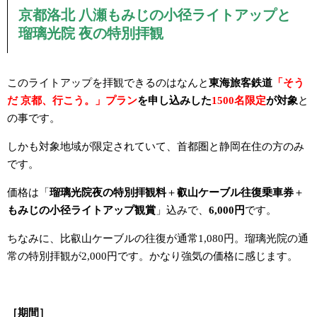
京都洛北 八瀬もみじの小径ライトアップと
瑠璃光院 夜の特別拝観
このライトアップを拝観できるのはなんと
東海旅客鉄道
「そう
だ 京都、行こう。」プラン
を申し込みした
1500名限定
が対象
と
の事です。
しかも対象地域が限定されていて、首都圏と静岡在住の方のみ
です。
価格は「
瑠璃光院夜の特別拝観料
＋
叡山ケーブル往復乗車券
＋
もみじの小径ライトアップ観賞
」込みで、
6,000円
です。
ちなみに、比叡山ケーブルの往復が通常1,080円。瑠璃光院の通
常の特別拝観が2,000円です。かなり強気の価格に感じます。
［期間］