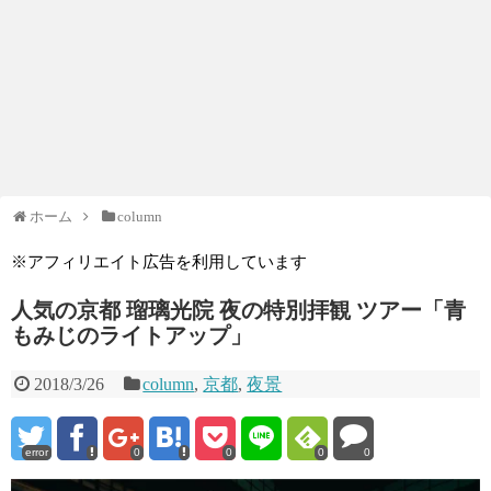
ホーム
column
※アフィリエイト広告を利用しています
人気の京都 瑠璃光院 夜の特別拝観 ツアー「青
もみじのライトアップ」
2018/3/26
column
,
京都
,
夜景
error
0
0
0
0