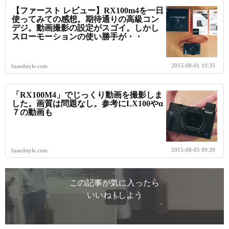
【ファースト レビュー】RX100m4を一日
使ってみての感想。期待通りの高級コン
デジ。動画撮影の設定がスゴイ。しかし
スローモーションの使い勝手が・・
2015-08-01 10:35
fuandstyle.com
「RX100M4」でじっくり動画を撮影しま
した。画質は問題なし。参考にLX100やα
７の動画も
2015-08-05 09:39
fuandstyle.com
この記事が気に入ったら
いいね ! しよう