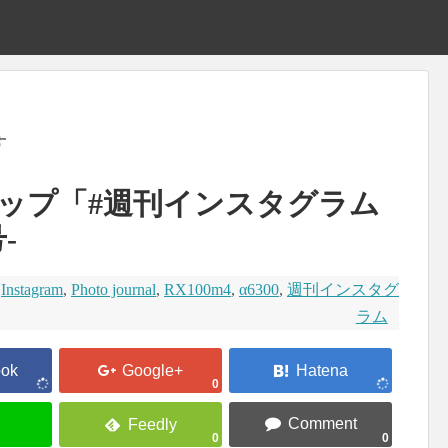
す
ップ「#週刊インスタグラム
-
,
Instagram
,
Photo journal
,
RX100m4
,
α6300
,
週刊インスタグ
ラム
0
0
0