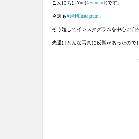
こんにちはYuu(
@yuu_u1
)です。
今週も
#週刊Instagram
。
そう題してインスタグラムを中心に自
先週はどんな写真に反響があったので