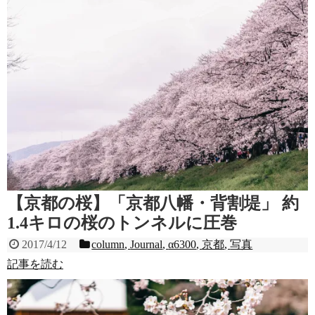
【京都の桜】「京都八幡・背割堤」 約
1.4キロの桜のトンネルに圧巻
2017/4/12
column
,
Journal
,
α6300
,
京都
,
写真
記事を読む