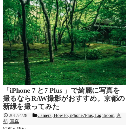
「iPhone 7 と7 Plus 」で綺麗に写真を
撮るならRAW撮影がおすすめ。京都の
新緑を撮ってみた
2017/4/28
Camera
,
How to
,
iPhone7Plus
,
Lightroom
,
京
都
,
写真