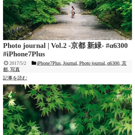
Photo journal | Vol.2 -京都 新緑- #α6300
#iPhone7Plus
2017/5/2
iPhone7Plus
,
Journal
,
Photo journal
,
α6300
,
京
都
,
写真
記事を読む