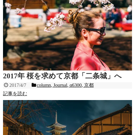
2017年 桜を求めて京都「二条城」へ
2017/4/7
column
,
Journal
,
α6300
,
京都
記事を読む