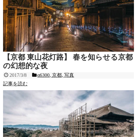
【京都 東山花灯路】 春を知らせる京都
の幻想的な夜
2017/3/8
α6300
,
京都
,
写真
記事を読む