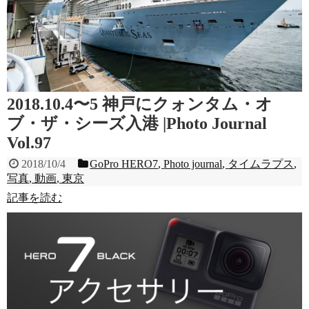
2018.10.4〜5 神戸にクォンタム・オ
ブ・ザ・シーズ入港 |Photo Journal
Vol.97
2018/10/4
GoPro HERO7
,
Photo journal
,
タイムラプス
,
写真
,
動画
,
東京
記事を読む