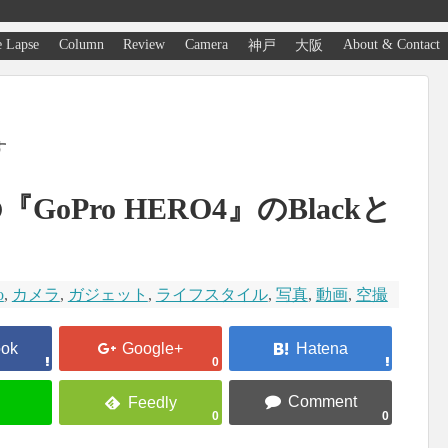
 Lapse
Column
Review
Camera
About & Contact
神戸
大阪
す
『GoPro HERO4』のBlackと
o
,
カメラ
,
ガジェット
,
ライフスタイル
,
写真
,
動画
,
空撮
0
0
0