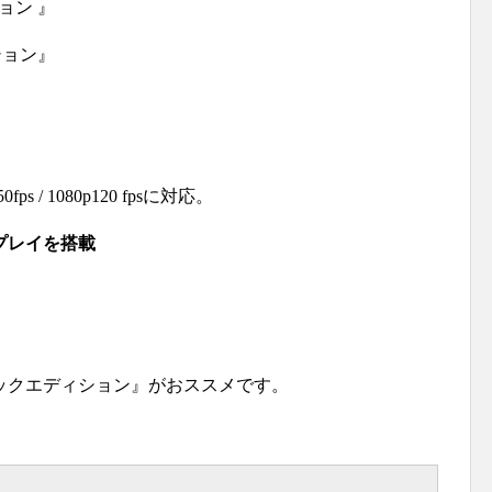
ション 』
ィション』
0fps / 1080p120 fpsに対応。
プレイを搭載
ックエディション』がおススメです。
。