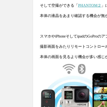
そして空撮ができる「
PHANTOM２
」
本体の液晶をあまり確認する機会が無
スマホやiPhoneそしてipadのGoProの
撮影画面をみたりリモートコントロー
本体の画面を見るより機会が多い感じ