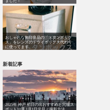
ました！
おしゃれな無印良品の「トタンボック
ス」をレンズのドライボックス代わり
に使ってます
新着記事
2025年 神戸 初日の出おすすめと穴場ス
ポット10選 1月1日元旦 // 撮影方法