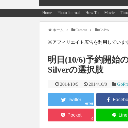
Home
Photo Journal
How To
Movie
Time
ホーム
Camera
GoPro
※アフィリエイト広告を利用していま
明日(10/6)予約開始の
Silverの選択肢
2014/10/5
2014/10/8
GoPr
error
0