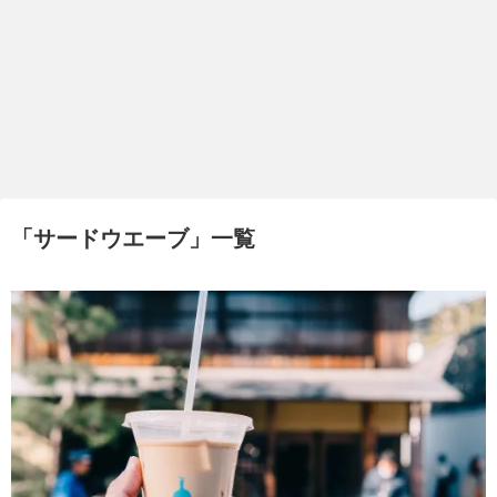
「
サードウエーブ
」
一覧