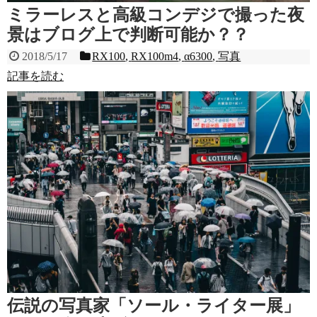
ミラーレスと高級コンデジで撮った夜
景はブログ上で判断可能か？？
2018/5/17
RX100
,
RX100m4
,
α6300
,
写真
記事を読む
伝説の写真家「ソール・ライター展」