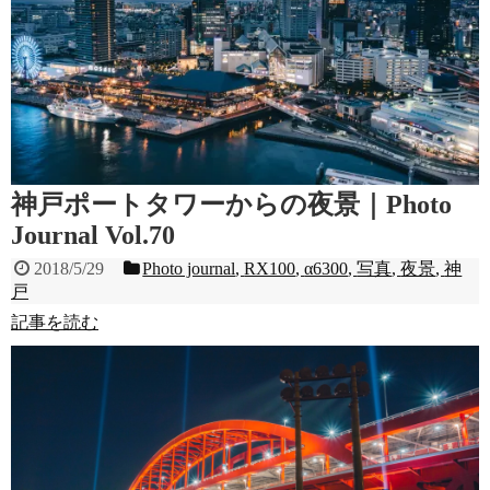
神戸ポートタワーからの夜景｜Photo
Journal Vol.70
2018/5/29
Photo journal
,
RX100
,
α6300
,
写真
,
夜景
,
神
戸
記事を読む