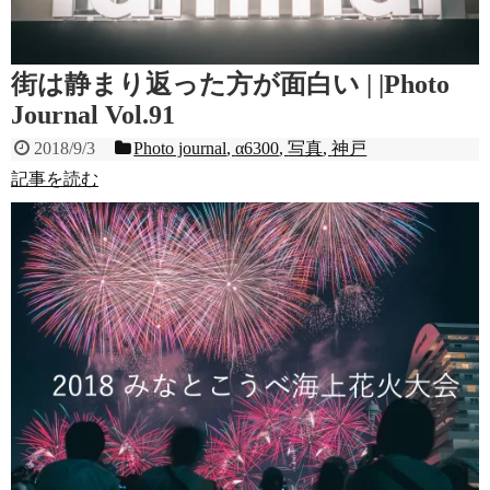
街は静まり返った方が面白い | |Photo
Journal Vol.91
2018/9/3
Photo journal
,
α6300
,
写真
,
神戸
記事を読む