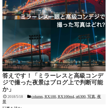
答えです！「ミラーレスと高級コンデ
ジで撮った夜景はブログ上で判断可能
か」
2018/5/18
column
,
RX100
,
RX100m4
,
α6300
,
写真
,
夜
景