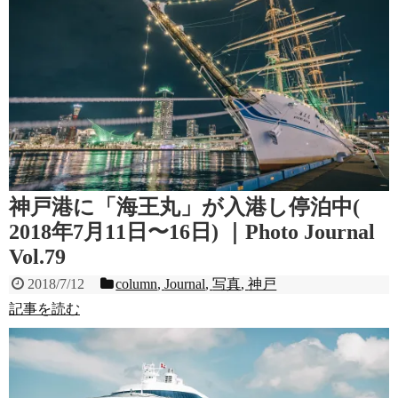
神戸港に「海王丸」が入港し停泊中(
2018年7月11日〜16日) ｜Photo Journal
Vol.79
2018/7/12
column
,
Journal
,
写真
,
神戸
記事を読む