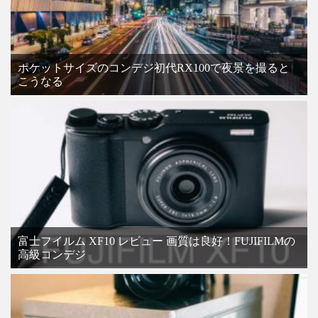
ポケットサイズのコンデジ初代RX100で夜景を撮ると
こうなる
富士フイルム XF10 レビュー 画質は良好！FUJIFILMの
高級コンデジ