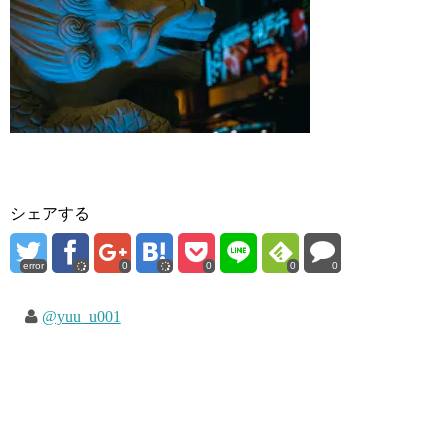
シェアする
error
0
0
0
0
@yuu_u001