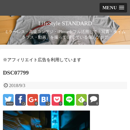
MENU
LifeStyle STANDARD
ミラーレス・高級コンデジ・iPhoneをフル活用して「写真・タイム
ラプス・動画」を撮ってUPしている個人ブログ
※アフィリエイト広告を利用しています
DSC07799
2018/9/3
error
0
0
0
0