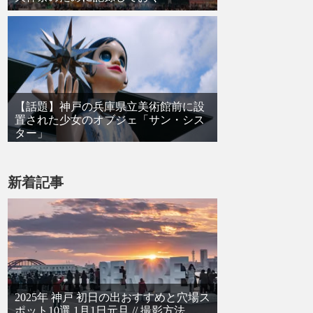
【話題】神戸の兵庫県立美術館前に設
置された少女のオブジェ「サン・シス
ター」
新着記事
2025年 神戸 初日の出おすすめと穴場ス
ポット10選 1月1日元旦 // 撮影方法