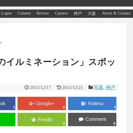
 Lapse
Column
Review
Camera
About & Contact
神戸
大阪
す
「神戸のイルミネーション」スポッ
2015/12/17
2015/12/21
写真
,
神戸
0
0
0