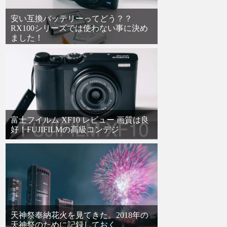
安い互換バッテリーってどう？？
RX100シリーズでは使わない事に決め
ました！
富士フイルム XF10 レビュー 画質は良
好！FUJIFILMの高級コンデジ
天神祭奉納花火を見てきた。2018年の
天神祭のために記録しておく