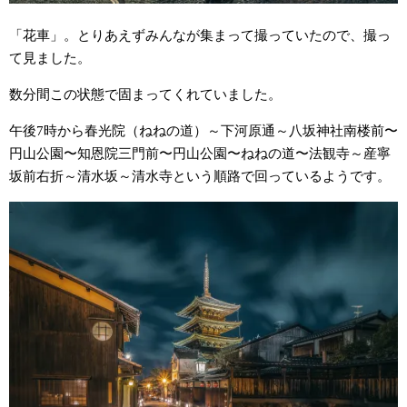
「花車」。とりあえずみんなが集まって撮っていたので、撮っ
て見ました。
数分間この状態で固まってくれていました。
午後7時から春光院（ねねの道）～下河原通～八坂神社南楼前〜
円山公園〜知恩院三門前〜円山公園〜ねねの道〜法観寺～産寧
坂前右折～清水坂～清水寺という順路で回っているようです。