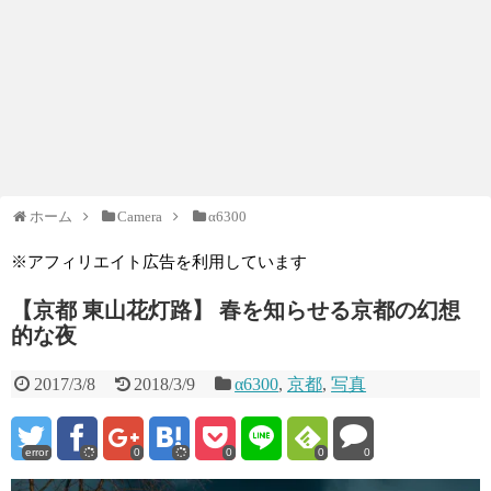
ホーム
Camera
α6300
※アフィリエイト広告を利用しています
【京都 東山花灯路】 春を知らせる京都の幻想
的な夜
2017/3/8
2018/3/9
α6300
,
京都
,
写真
error
0
0
0
0