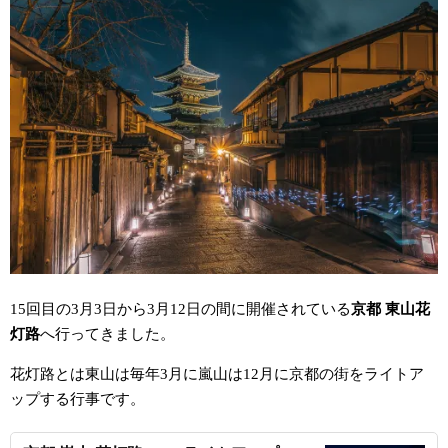
15回目の3月3日から3月12日の間に開催されている
京都 東山花
灯路
へ行ってきました。
花灯路とは東山は毎年3月に嵐山は12月に京都の街をライトア
ップする行事です。