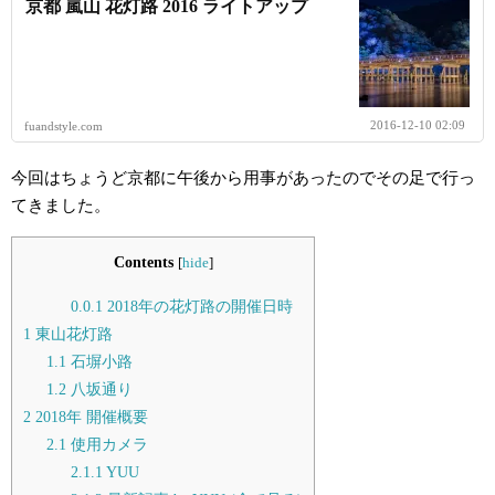
京都 嵐山 花灯路 2016 ライトアップ
2016-12-10 02:09
fuandstyle.com
今回はちょうど京都に午後から用事があったのでその足で行っ
てきました。
Contents
[
hide
]
0.0.1
2018年の花灯路の開催日時
1
東山花灯路
1.1
石塀小路
1.2
八坂通り
2
2018年 開催概要
2.1
使用カメラ
2.1.1
YUU