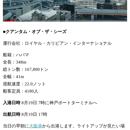
■クアンタム・オブ・ザ・シーズ
運行会社：ロイヤル・カリビアン・インターナショナル
船籍：ハバマ
全長：348m
総トン数：167,800トン
全幅：41m
巡航速度：22.0ノット
船客定員：4180人
入港日時
8月19日 7時に神戸ポートターミナルへ
出航日時
8月19日 17時
当日の早朝に
大阪港
から出港します。ライトアップが見たい場