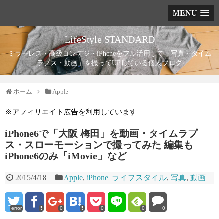
MENU
LifeStyle STANDARD
ミラーレス・高級コンデジ・iPhoneをフル活用して「写真・タイム
ラプス・動画」を撮ってUPしている個人ブログ
ホーム
Apple
※アフィリエイト広告を利用しています
iPhone6で「大阪 梅田」を動画・タイムラプ
ス・スローモーションで撮ってみた 編集も
iPhone6のみ「iMovie」など
2015/4/18
Apple
,
iPhone
,
ライフスタイル
,
写真
,
動画
error
0
0
0
0