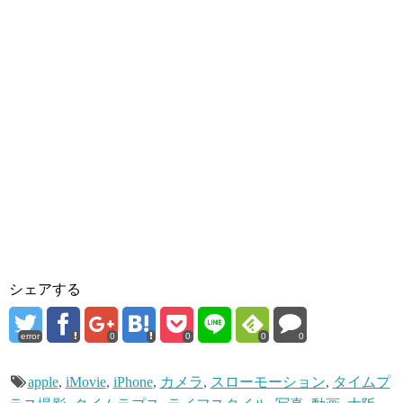
シェアする
error
0
0
0
0
apple
,
iMovie
,
iPhone
,
カメラ
,
スローモーション
,
タイムプ