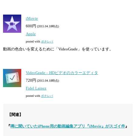
iMovie
600円
(2015.04.18時点)
Apple
posted with
ポチレバ
動画の色合いを変えるために「VideoGrade」を使っています。
VideoGrade – HDビデオのカラーエディタ
720円
(2015.04.18時点)
Fidel Lainez
posted with
ポチレバ
【関連】
『
噂に聞いていたiPhone用の動画編集アプリ『iMovie』がスゴイ件
』