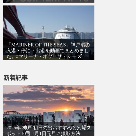
「MARINER OF THE SEAS」神戸港の
入港・停泊・出港を動画でまとめまし
た。#マリーナ・オブ・ザ・シーズ
#SONY α6000
新着記事
2025年 神戸 初日の出おすすめと穴場ス
ポット10選 1月1日元旦 // 撮影方法