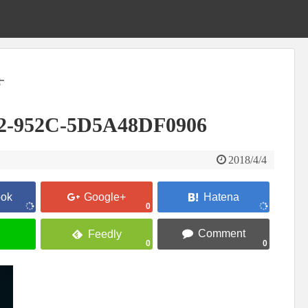
す
2-952C-5D5A48DF0906
2018/4/4
0
0
0