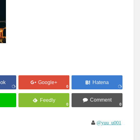
0
0
0
@yuu_u001