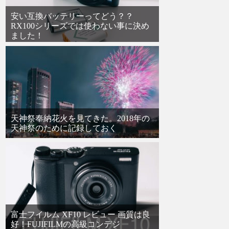
安い互換バッテリーってどう？？
RX100シリーズでは使わない事に決め
ました！
天神祭奉納花火を見てきた。2018年の
天神祭のために記録しておく
富士フイルム XF10 レビュー 画質は良
好！FUJIFILMの高級コンデジ