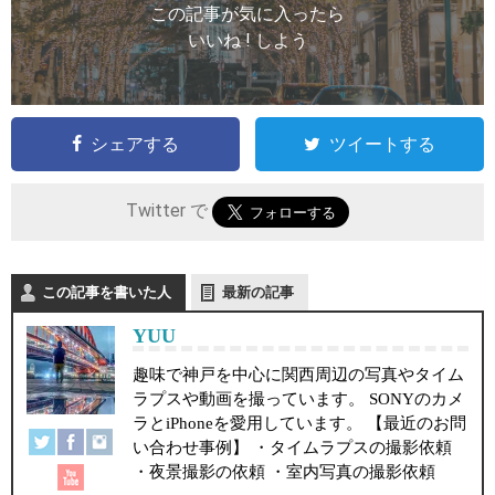
この記事が気に入ったら
いいね ! しよう
シェアする
ツイートする
Twitter で
この記事を書いた人
最新の記事
YUU
趣味で神戸を中心に関西周辺の写真やタイム
ラプスや動画を撮っています。 SONYのカメ
ラとiPhoneを愛用しています。 【最近のお問
い合わせ事例】 ・タイムラプスの撮影依頼
・夜景撮影の依頼 ・室内写真の撮影依頼