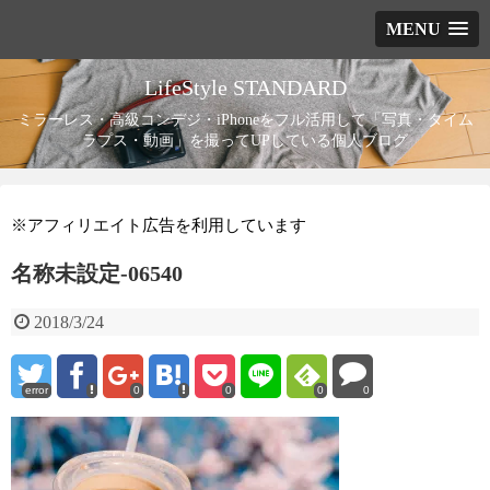
MENU
LifeStyle STANDARD
ミラーレス・高級コンデジ・iPhoneをフル活用して「写真・タイム
ラプス・動画」を撮ってUPしている個人ブログ
※アフィリエイト広告を利用しています
名称未設定-06540
2018/3/24
error
0
0
0
0