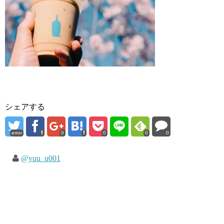
シェアする
error
0
0
0
0
@yuu_u001