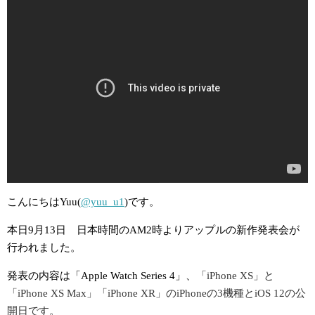
こんにちはYuu(
@yuu_u1
)です。
本日9月13日 日本時間のAM2時よりアップルの新作発表会が
行われました。
発表の内容は「Apple Watch
Series 4」、
「
iPhone X
S」
と
「iPhone X
S
Max」
「
iPhone X
R」のiPhoneの3機種とiOS 12の公
開日です。