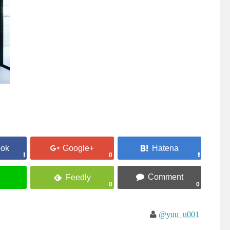
0
0
0
@yuu_u001