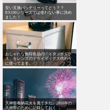
安い互換バッテリーってどう？？
RX100シリーズでは使わない事に決め
ました！
おしゃれな無印良品の「トタンボック
ス」をレンズのドライボックス代わり
に使ってます
天神祭奉納花火を見てきた。2018年の
天神祭のために記録しておく