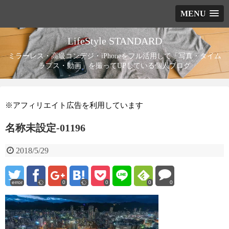
MENU
LifeStyle STANDARD
ミラーレス・高級コンデジ・iPhoneをフル活用して「写真・タイム
ラプス・動画」を撮ってUPしている個人ブログ
※アフィリエイト広告を利用しています
名称未設定-01196
2018/5/29
error
0
0
0
0