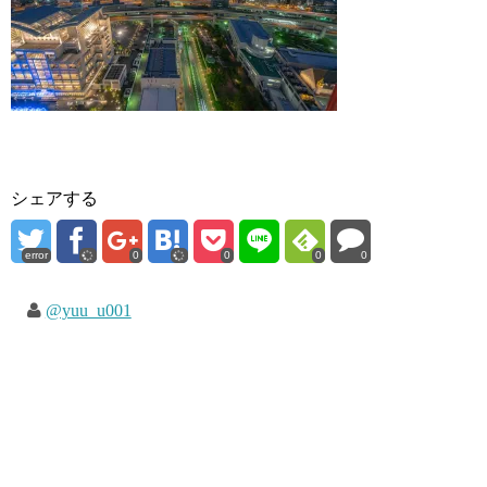
シェアする
error
0
0
0
0
@yuu_u001