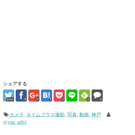
シェアする
error
0
0
0
0
カメラ
,
タイムプラス撮影
,
写真
,
動画
,
神戸
@yuu_u001