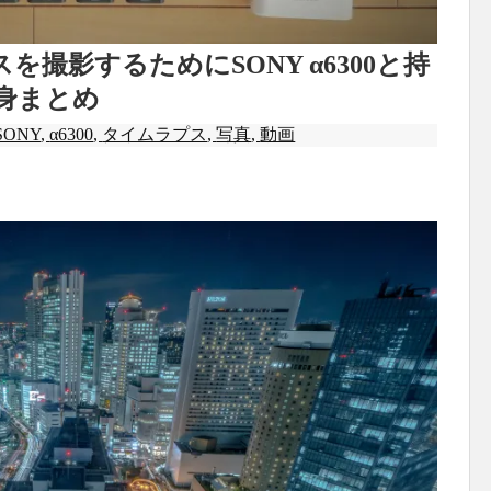
撮影するためにSONY α6300と持
身まとめ
SONY
,
α6300
,
タイムラプス
,
写真
,
動画