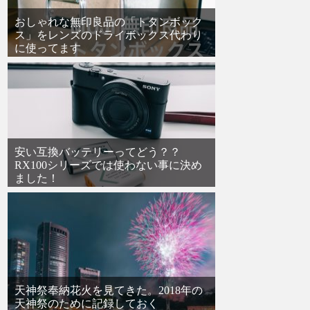
おしゃれな無印良品の「トタンボック
ス」をレンズのドライボックス代わり
に使ってます
安い互換バッテリーってどう？？
RX100シリーズでは使わない事に決め
ました！
天神祭奉納花火を見てきた。2018年の
天神祭のために記録しておく