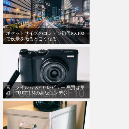
ポケットサイズのコンデジ初代RX100
で夜景を撮るとこうなる
富士フイルム XF10 レビュー 画質は良
好！FUJIFILMの高級コンデジ