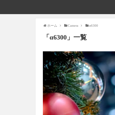
ホーム
Camera
α6300
「
α6300
」
一覧