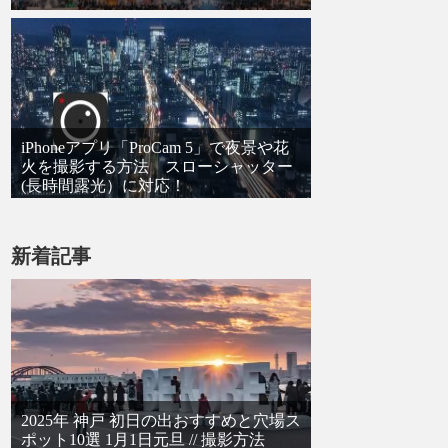
iPhoneアプリ「ProCam 5」で夜景や花
火を撮影する方法 スローシャッター
(長時間露光）に対応！
新着記事
2025年 神戸 初日の出おすすめと穴場ス
ポット10選 1月1日元旦 // 撮影方法