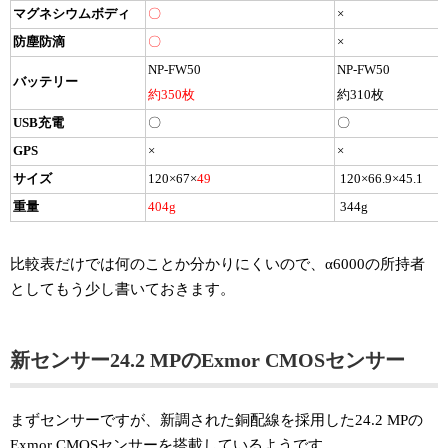
マグネシウムボディ
〇
×
防塵防滴
〇
×
NP-FW50
NP-FW50
バッテリー
約350枚
約310枚
USB充電
〇
〇
GPS
×
×
サイズ
120×67×
49
120×66.9×45.1
重量
404g
344g
比較表だけでは何のことか分かりにくいので、α6000の所持者
としてもう少し書いておきます。
新センサー24.2 MPのExmor CMOSセンサー
まずセンサーですが、新調された銅配線を採用した24.2 MPの
Exmor CMOSセンサーを搭載しているようです。