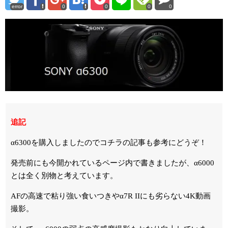
error
0
0
0
0
追記
α6300を購入しましたのでコチラの記事も参考にどうぞ！
発売前にも今開かれているページ内で書きましたが、α6000
とは全く別物と考えています。
AFの高速で粘り強い食いつきやα7R IIにも劣らない4K動画
撮影。