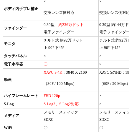
×
×
ボディ内手ブレ補正
交換レンズ側対応
交換レンズ側対応
0.39型
約236万ドット
0.39型 約144万ド
ファインダー
電子ファインダー
電子ファインダー
チルト式 約92万ドット
チルト式 約92万
モニタ
上 90° 下45°
上 90° 下45°
タッチパネル
×
×
電子水準器
〇
×
XAVC S 4K
：3840 X 2160
XAVC SのHD：192
動画
（30P / 100 Mbps）
（60P / 50 Mbps）
ハイフレームレート
FHD 120p
×
S-Log
S-Log3、S-Log2対応
×
メモリースティック
メモリースティッ
メディア
SDXC
SDXC
WiFi
〇
〇