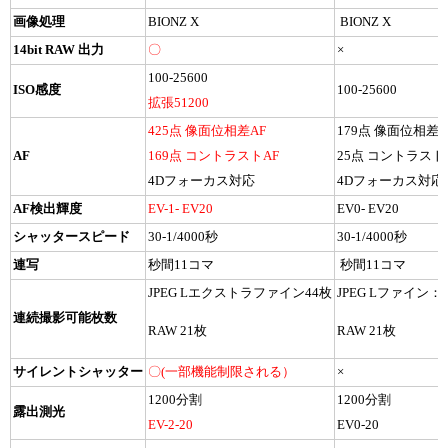
画像処理
BIONZ X
BIONZ X
14bit RAW 出力
〇
×
100-25600
ISO感度
100-25600
拡張51200
425点 像面位相差AF
179点 像面位相差
AF
169点 コントラストAF
25点 コントラスト
4Dフォーカス対応
4Dフォーカス対応
AF検出輝度
EV-1- EV20
EV0- EV20
シャッタースピード
30-1/4000秒
30-1/4000秒
連写
秒間11コマ
秒間11コマ
JPEG Lエクストラファイン44枚
JPEG Lファイン： 
連続撮影可能枚数
RAW 21枚
RAW 21枚
サイレントシャッター
〇(一部機能制限される）
×
1200分割
1200分割
露出測光
EV-2-20
EV0-20