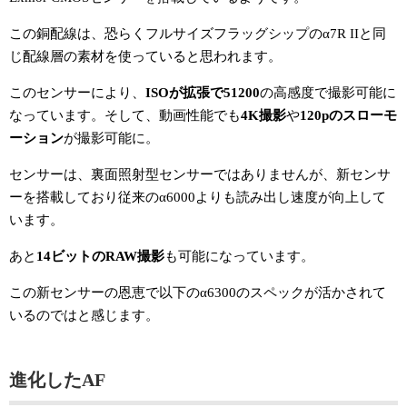
この銅配線は、恐らくフルサイズフラッグシップのα7R IIと同
じ配線層の素材を使っていると思われます。
このセンサーにより、
ISOが拡張で51200
の高感度で撮影可能に
なっています。そして、動画性能でも
4K撮影
や
120pのスローモ
ーション
が撮影可能に。
センサーは、裏面照射型センサーではありませんが、新センサ
ーを搭載しており従来のα6000よりも読み出し速度が向上して
います。
あと
14ビットのRAW撮影
も可能になっています。
この新センサーの恩恵で以下のα6300のスペックが活かされて
いるのではと感じます。
進化したAF