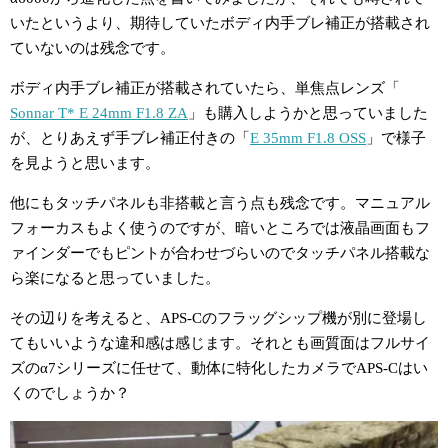
いたというより、期待していたボディ内手ブレ補正が搭載され
ていないのは残念です。
ボディ内手ブレ補正が搭載されていたら、単焦点レンズ「
Sonnar T* E 24mm F1.8 ZA
」も購入しようかと思っていました
が、とりあえず手ブレ補正付きの「
E 35mm F1.8 OSS
」で様子
を見ようと思います。
他にもタッチパネルも非搭載と言う点も残念です。マニュアル
フォーカスもよく使うのですが、暗いところでは液晶画面もフ
ァインダーでもピントが合わせづらいのでタッチパネル搭載な
ら楽になると思っていました。
その辺りを考えると、APS-Cのフラッグシップ機が別に登場し
てもいいような違和感は感じます。それとも画質面はフルサイ
ズのα7シリーズに任せて、動体に特化したカメラでAPS-Cはい
くのでしょうか？