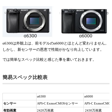
α6300は外観上は、前モデルのα6000とほとんど変わりません。
しかし、新センサーの恩恵で性能がかなり向上しています。
では簡単なスペック比較と感じた事を書いておきます。
簡易スペック比較表
α6300
α6000
センサー
APS-C ExmorCMOSセンサー
APS-C ExmorC
有効画素
2420万画素
2430万画素