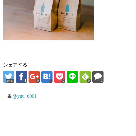
シェアする
error
0
0
0
0
@yuu_u001