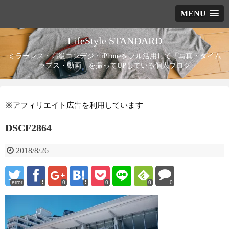
MENU
LifeStyle STANDARD
ミラーレス・高級コンデジ・iPhoneをフル活用して「写真・タイム
ラプス・動画」を撮ってUPしている個人ブログ
※アフィリエイト広告を利用しています
DSCF2864
2018/8/26
error
0
0
0
0