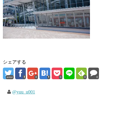
シェアする
error
0
0
0
0
@yuu_u001