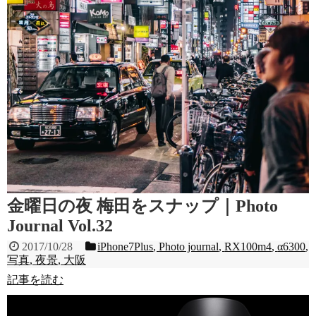
金曜日の夜 梅田をスナップ｜Photo
Journal Vol.32
2017/10/28
iPhone7Plus
,
Photo journal
,
RX100m4
,
α6300
,
写真
,
夜景
,
大阪
記事を読む