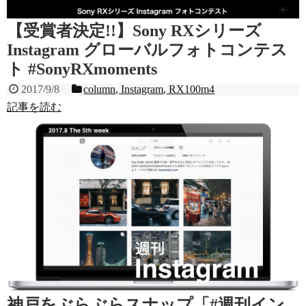
【受賞者決定!!】Sony RXシリーズ
Instagram グローバルフォトコンテス
ト #SonyRXmoments
2017/9/8
column
,
Instagram
,
RX100m4
記事を読む
神戸をぶらぶらスナップ「#週刊イン