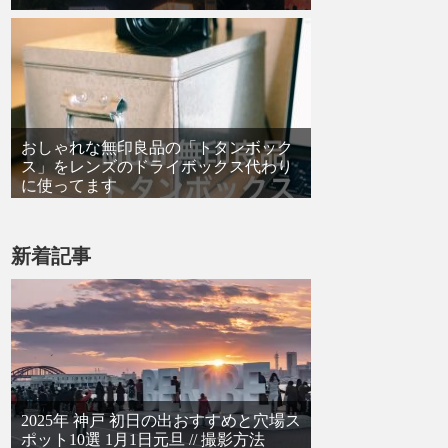
おしゃれな無印良品の「トタンボック
ス」をレンズのドライボックス代わり
に使ってます
新着記事
2025年 神戸 初日の出おすすめと穴場ス
ポット10選 1月1日元旦 // 撮影方法