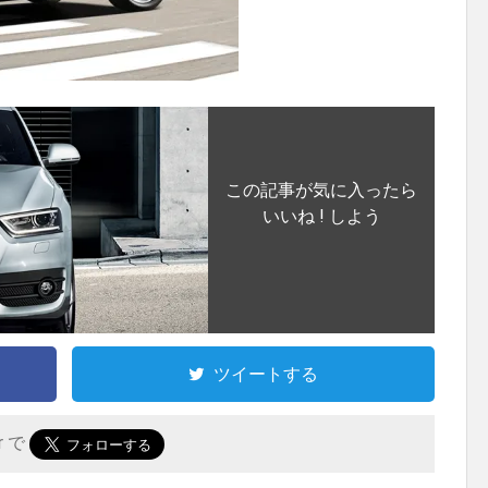
この記事が気に入ったら
いいね ! しよう
ツイートする
er で