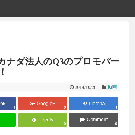
す
ィ カナダ法人のQ3のプロモパー
！
2014/10/28
動画
0
0
0