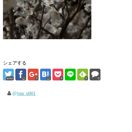
シェアする
error
0
0
0
0
@yuu_u001