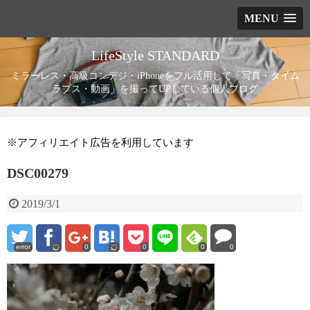
MENU
LifeStyle STANDARD
ミラーレス・高級コンデジ・iPhoneをフル活用して「写真・タイム
ラプス・動画」を撮ってUPしている個人ブログ
※アフィリエイト広告を利用しています
DSC00279
2019/3/1
error
0
0
0
0