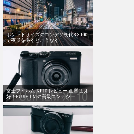
ポケットサイズのコンデジ初代RX100
で夜景を撮るとこうなる
富士フイルム XF10 レビュー 画質は良
好！FUJIFILMの高級コンデジ