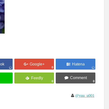
0
0
0
@yuu_u001