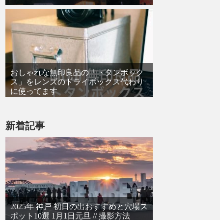
おしゃれな無印良品の「トタンボック
ス」をレンズのドライボックス代わり
に使ってます
新着記事
2025年 神戸 初日の出おすすめと穴場ス
ポット10選 1月1日元旦 // 撮影方法